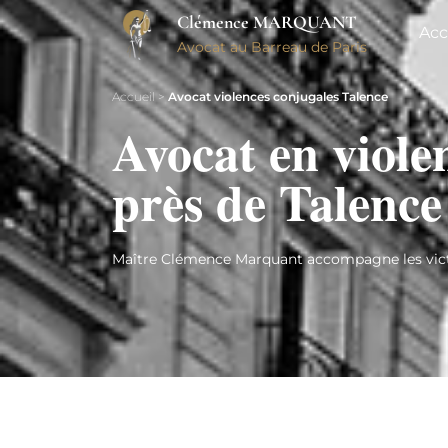
Clémence MARQUANT
Acc
Avocat au Barreau de Paris
Accueil
>
Avocat violences conjugales Talence
Avocat en viole
près de Talence
Maître Clémence Marquant accompagne les victim