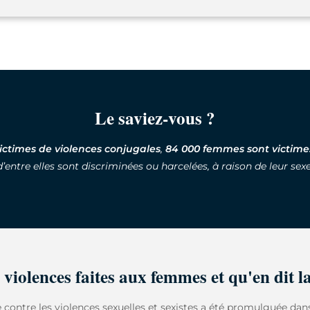
Le saviez-vous ?
ictimes de
violences conjugales
,
84 000 femmes sont victimes
d’entre elles sont discriminées ou harcelées, à raison de leur sexe
 violences faites aux femmes et qu'en dit la
e contre les violences sexuelles et sexistes a été promulguée dan