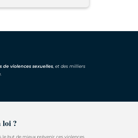
 de violences sexuelles
, et des milliers
.
 loi ?
s le but de mieux prévenir ces violences