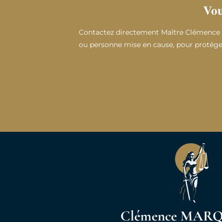
Vou
Contactez directement Maître Clémence M
ou personne mise en cause, pour protéger
Maître Marquant est très professionnelle
et rassurante. Une assistance de haute 
exemplaire. Satisfaction sur t
Clémence MAR