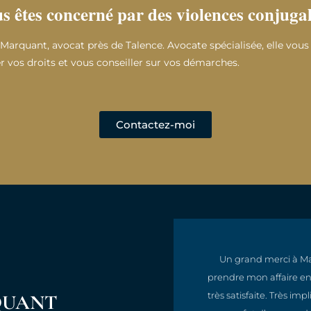
s êtes concerné par des violences conjugal
arquant, avocat près de Talence. Avocate spécialisée, elle vou
 vos droits et vous conseiller sur vos démarches.
Contactez-moi
, compréhensive, efficace
Un grand merci à Ma
qualité et une réactivité
prendre mon affaire en 
oute la ligne.
très satisfaite. Très i
QUANT