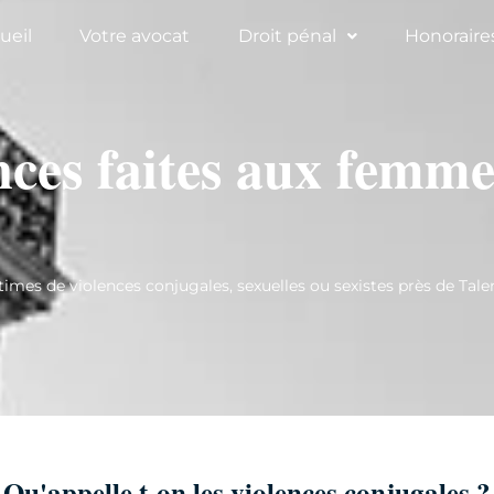
ueil
Votre avocat
Droit pénal
Honoraire
nces faites aux femme
es de violences conjugales, sexuelles ou sexistes près de Tale
Qu'appelle t-on les violences conjugales ?