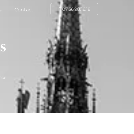
07.56.98.16.18
s
Contact
s
nce