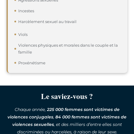
Incestes
Harcèlement sexuel au travail
Viols
Violences physiques et morales dans le couple et la
famille
Proxénétisme
Le saviez-vous ?
Chaque année,
225 000 femmes
sont victimes de
violences conjugales
,
84 000 femmes sont victimes de
violences sexuelles
, et des milliers d’entre elles sont
discriminées ou harcelées, à raison de leur sexe.