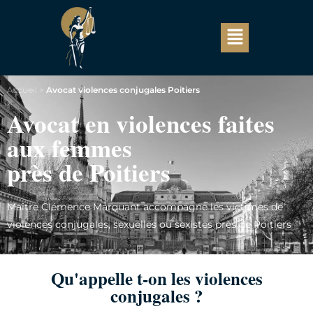
Accueil
>
Avocat violences conjugales Poitiers
Avocat en violences faites
aux femmes
près de Poitiers
Maître Clémence Marquant accompagne les victimes de
violences conjugales, sexuelles ou sexistes près de Poitiers
Qu'appelle t-on les violences
conjugales ?