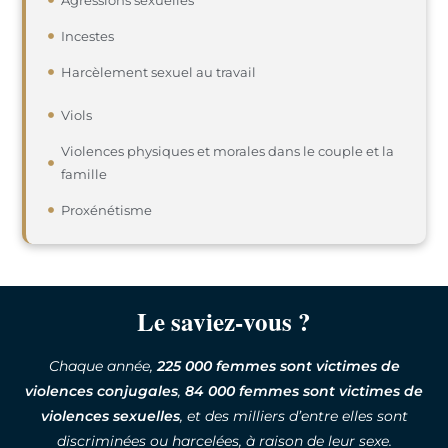
Incestes
Harcèlement sexuel au travail
Viols
Violences physiques et morales dans le couple et la
famille
Proxénétisme
Le saviez-vous ?
Chaque année,
225 000 femmes
sont victimes de
violences conjugales
,
84 000 femmes sont victimes de
violences sexuelles
, et des milliers d’entre elles sont
discriminées ou harcelées, à raison de leur sexe.