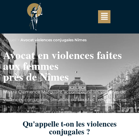
Accueil
>
Avocat violences conjugales Nîmes
Avocat en violences faites
aux femmes
près de Nîmes
Maître Clémence Marquant accompagne les victimes de
violences conjugales, sexuelles ou sexistes près de Nîmes
Qu'appelle t-on les violences
conjugales ?