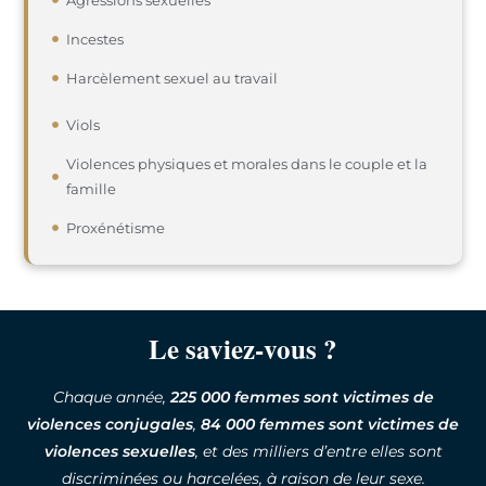
Incestes
Harcèlement sexuel au travail
Viols
Violences physiques et morales dans le couple et la
famille
Proxénétisme
Le saviez-vous ?
Chaque année,
225 000 femmes
sont victimes de
violences conjugales
,
84 000 femmes sont victimes de
violences sexuelles
, et des milliers d’entre elles sont
discriminées ou harcelées, à raison de leur sexe.