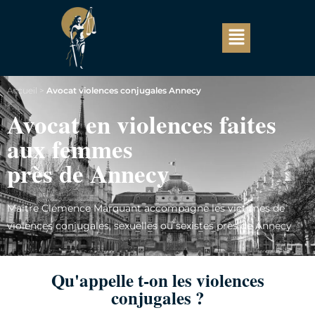
Accueil
>
Avocat violences conjugales Annecy
Avocat en violences faites
aux femmes
près de Annecy
Maître Clémence Marquant accompagne les victimes de
violences conjugales, sexuelles ou sexistes près de Annecy
Qu'appelle t-on les violences
conjugales ?