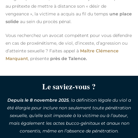
au prétexte de mettre à distance son « désir de
vengeance », la victime a acquis au fil du temps
une place
solide
au sein du procès pénal.
Vous recherchez un avocat compétent pour vous défendre
en cas de proxénétisme, de viol, d’inceste, d’agression ou
d’atteinte sexuelle ? Faites appel à
Maître Clémence
Marquant
, présente
près de Talence.
Le saviez-vous ?
Depuis le 8 novembre 2025
, la définition légale du viol a
été élargie pour inclure non seulement toute pénétration
sexuelle, qu’elle soit imposée à la victime ou à l’auteur,
mais également les actes bucco-génitaux et anaux non
consentis, même en l’absence de pénétration.