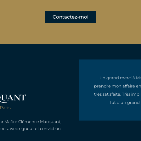
Contactez-moi
, compréhensive, efficace
Un grand merci à Ma
qualité et une réactivité
prendre mon affaire en 
oute la ligne.
très satisfaite. Très i
QUANT
fut d’un grand 
Paris
 par Maître Clémence Marquant,
mes avec rigueur et conviction.