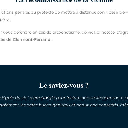
ctions pénales au prétexte de mettre à distance son « désir de ve
pénal.
ous défendre en cas de proxénétisme, de viol, d’inceste, d’agres
rès de Clermont-Ferrand.
Le saviez-vous ?
on légale du viol a été élargie pour inclure non seulement toute p
 également les actes bucco-génitaux et anaux non consentis, mê