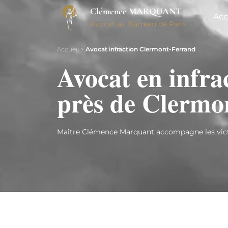
Clémence MARQUANT
Acc
Avocat au Barreau de Paris
Accueil
>
Avocat infraction Clermont-Ferrand
Avocat en infra
près de Clermo
Maître Clémence Marquant accompagne les victi