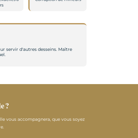
rs
 servir d'autres desseins. Maître
el.
e ?
Elle vous accompagnera, que vous soyez
e.