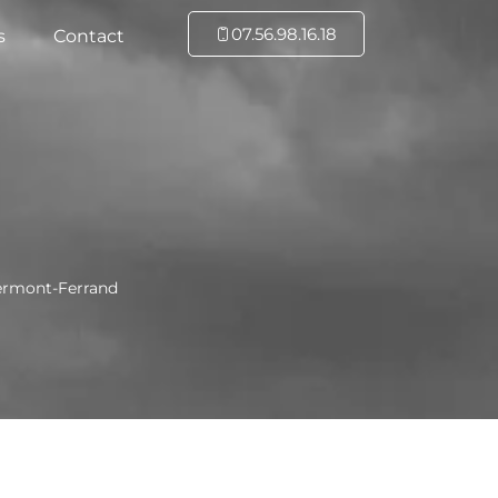
07.56.98.16.18
s
Contact
lermont-Ferrand