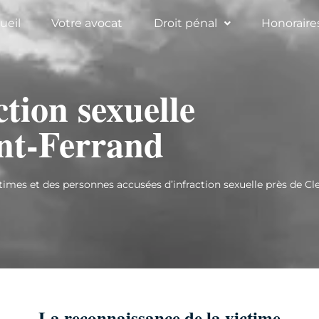
ueil
Votre avocat
Droit pénal
Honoraire
ction sexuelle
nt-Ferrand
mes et des personnes accusées d’infraction sexuelle près de C
La reconnaissance de la victime