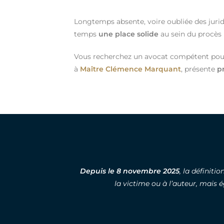
Longtemps absente, voire oubliée des juridi
temps
une place solide
au sein du procès 
Vous recherchez un avocat compétent pour v
à
Maître Clémence Marquant
, présente
p
Depuis le 8 novembre 2025
, la définiti
la victime ou à l’auteur, mais