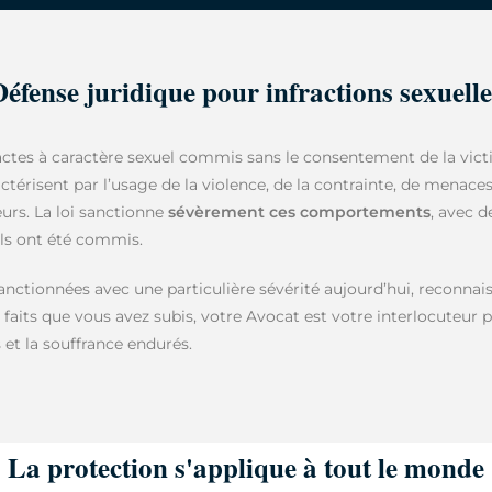
Défense juridique pour infractions sexuelle
actes à caractère sexuel commis sans le consentement de la victi
ctérisent par l’usage de la violence, de la contrainte, de menaces,
eurs. La loi sanctionne
sévèrement ces comportements
, avec d
 ils ont été commis.
sanctionnées avec une particulière sévérité aujourd’hui, reconnai
s faits que vous avez subis, votre Avocat est votre interlocuteur p
s et la souffrance endurés.
La protection s'applique à tout le monde