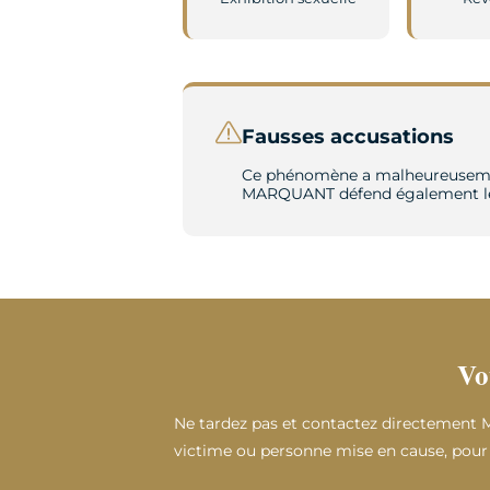
Fausses accusations
Ce phénomène a malheureusement 
MARQUANT défend également les 
Vo
Ne tardez pas et contactez directement
victime ou personne mise en cause, pour 