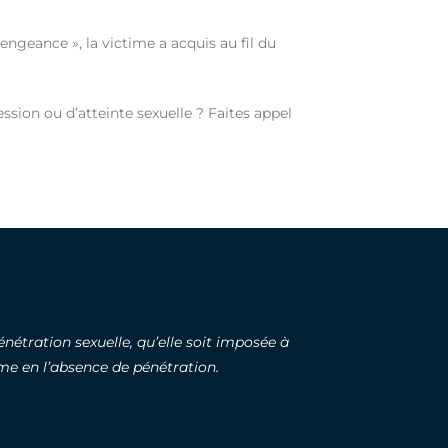
ngeance », la victime a acquis au fil du
sion ou d’atteinte sexuelle ? Faites appel
énétration sexuelle, qu’elle soit imposée à
me en l’absence de pénétration.