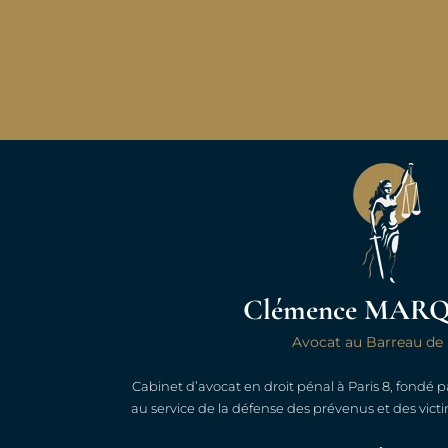
Maître Marquant est très professionnelle
et rassurante. Une assistance de haute 
exemplaire. Satisfaction sur t
Clémence MAR
Avocat au Barreau de 
Cabinet d’avocat en droit pénal à Paris 8, fondé
Yannick
au service de la défense des prévenus et des victi