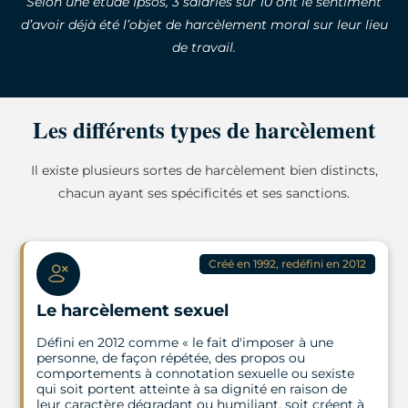
Selon une étude Ipsos, 3 salariés sur 10 ont le sentiment
d’avoir déjà été l’objet de harcèlement moral sur leur lieu
de travail.
Les différents types de harcèlement
Il existe plusieurs sortes de harcèlement bien distincts,
chacun ayant ses spécificités et ses sanctions.
Créé en 1992, redéfini en 2012
Le harcèlement sexuel
Défini en 2012 comme « le fait d'imposer à une
personne, de façon répétée, des propos ou
comportements à connotation sexuelle ou sexiste
qui soit portent atteinte à sa dignité en raison de
leur caractère dégradant ou humiliant, soit créent à