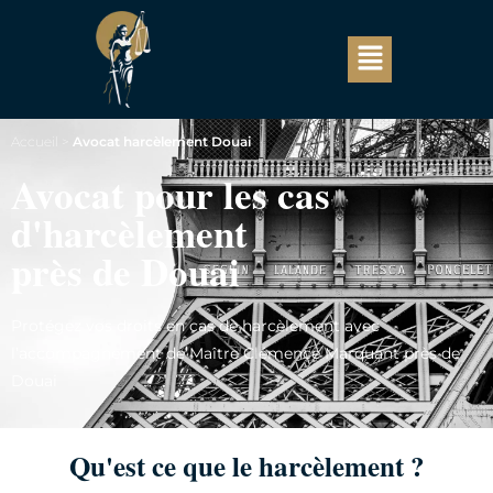
Accueil
>
Avocat harcèlement Douai
Avocat pour les cas
d'harcèlement
près de Douai
Protégez vos droits en cas de harcèlement avec
l’accompagnement de Maître Clémence Marquant près de
Douai
Qu'est ce que le harcèlement ?