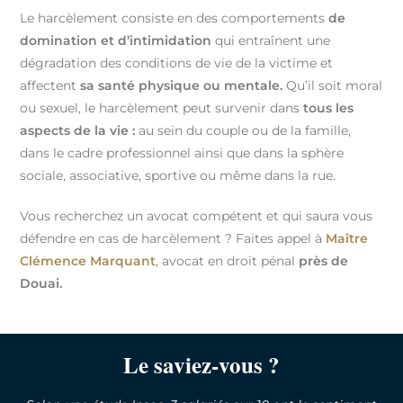
Le harcèlement consiste en des comportements
de
domination et d’intimidation
qui entraînent une
dégradation des conditions de vie de la victime et
affectent
sa santé physique ou mentale.
Qu’il soit moral
ou sexuel, le harcèlement peut survenir dans
tous les
aspects de la vie :
au sein du couple ou de la famille,
dans le cadre professionnel ainsi que dans la sphère
sociale, associative, sportive ou même dans la rue.
Vous recherchez un avocat compétent et qui saura vous
défendre en cas de harcèlement ? Faites appel à
Maître
Clémence Marquant
, avocat en droit pénal
près de
Douai
.
Le saviez-vous ?