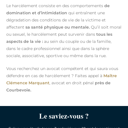
Le harcèlement consiste en des comportements
de
domination et d’intimidation
qui entraînent une
dégradation des conditions de vie de la victime et
affectent
sa santé physique ou mentale.
Qu’il soit moral
ou sexuel, le harcèlement peut survenir dans
tous les
aspects de la vie :
au sein du couple ou de la famille,
dans le cadre professionnel ainsi que dans la sphère
sociale, associative, sportive ou même dans la rue.
Vous recherchez un avocat compétent et qui saura vous
défendre en cas de harcèlement ? Faites appel à
Maître
Clémence Marquant
, avocat en droit pénal
près de
Courbevoie
.
Le saviez-vous ?