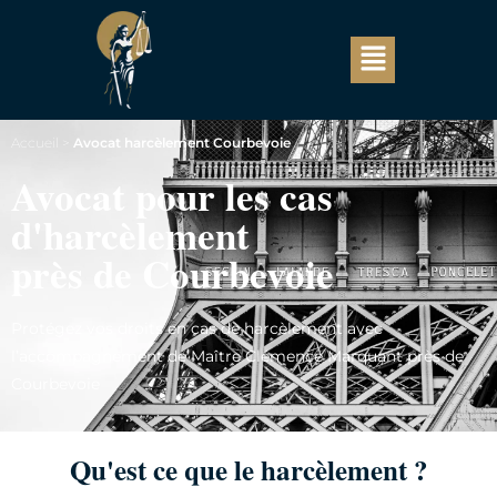
Accueil
>
Avocat harcèlement Courbevoie
Avocat pour les cas
d'harcèlement
près de Courbevoie
Protégez vos droits en cas de harcèlement avec
l’accompagnement de Maître Clémence Marquant près de
Courbevoie
Qu'est ce que le harcèlement ?