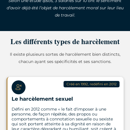
Selon une étude Ipsos, 3 salariés sur 10 ont le sentiment
d’avoir déjà été l’objet de harcèlement moral sur leur lieu
de travail.
Les différents types de harcèlement
Il existe plusieurs sortes de harcèlement bien distincts,
chacun ayant ses spécificités et ses sanctions.
Créé en 1992, redéfini en 2012
Le harcèlement sexuel
Défini en 2012 comme « le fait d'imposer à une
personne, de façon répétée, des propos ou
comportements à connotation sexuelle ou sexiste
qui soit portent atteinte à sa dignité en raison de
leur caractère dégradant ou humiliant, soit créent à