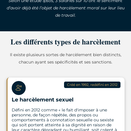
Selon une étude Ipsos, 3 salariés sur 10 ont le sentiment
d’avoir déjà été l’objet de harcèlement moral sur leur lieu
de travail.
Les différents types de harcèlement
Il existe plusieurs sortes de harcèlement bien distincts,
chacun ayant ses spécificités et ses sanctions.
Créé en 1992, redéfini en 2012
Le harcèlement sexuel
Défini en 2012 comme « le fait d'imposer à une
personne, de façon répétée, des propos ou
comportements à connotation sexuelle ou sexiste
qui soit portent atteinte à sa dignité en raison de
leur caractère dégradant ou humiliant, soit créent à