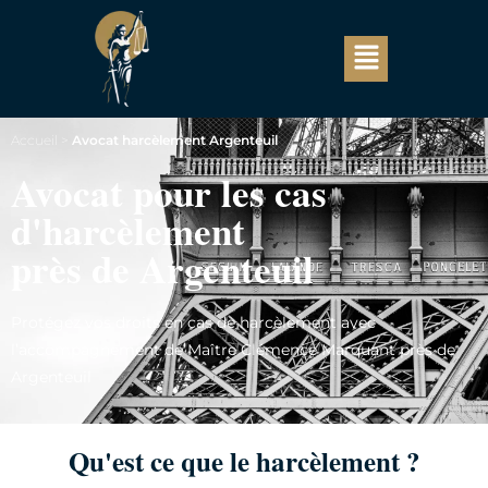
Accueil
>
Avocat harcèlement Argenteuil
Avocat pour les cas
d'harcèlement
près de Argenteuil
Protégez vos droits en cas de harcèlement avec
l’accompagnement de Maître Clémence Marquant près de
Argenteuil
Qu'est ce que le harcèlement ?