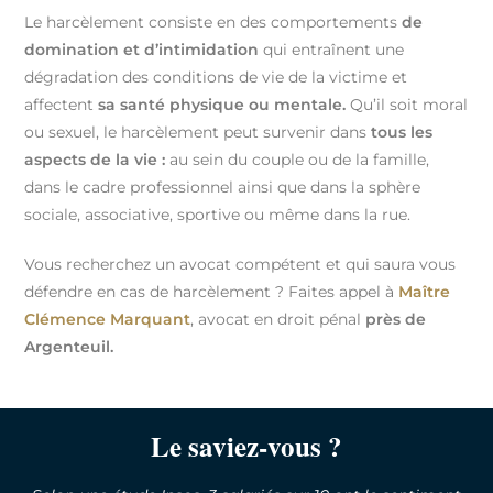
Le harcèlement consiste en des comportements
de
domination et d’intimidation
qui entraînent une
dégradation des conditions de vie de la victime et
affectent
sa santé physique ou mentale.
Qu’il soit moral
ou sexuel, le harcèlement peut survenir dans
tous les
aspects de la vie :
au sein du couple ou de la famille,
dans le cadre professionnel ainsi que dans la sphère
sociale, associative, sportive ou même dans la rue.
Vous recherchez un avocat compétent et qui saura vous
défendre en cas de harcèlement ? Faites appel à
Maître
Clémence Marquant
, avocat en droit pénal
près de
Argenteuil
.
Le saviez-vous ?