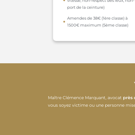
vitesse, non-respect des feux, non-
port de la ceinture)
Amendes de 38€ (1ère classe) à
1500€ maximum (5ème classe)
Maître Clémence Marquant, avocat
près 
vous soyez victime ou une personne mise