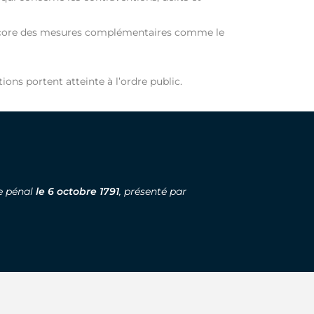
ou encore des mesures complémentaires comme le
ons portent atteinte à l’ordre public.
de pénal
le 6 octobre 1791
, présenté par