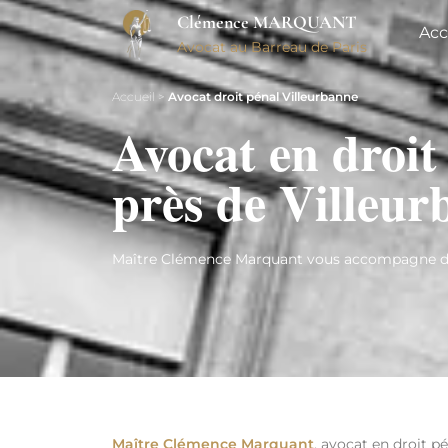
Clémence MARQUANT
Acc
Avocat au Barreau de Paris
Accueil
>
Avocat droit pénal Villeurbanne
Avocat en droit
près de Villeur
Maître Clémence Marquant vous accompagne dans
Maître Clémence Marquant
, avocat en droit p