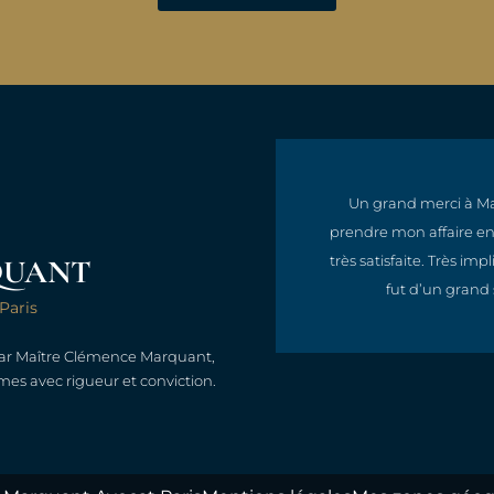
, compréhensive, efficace
Un grand merci à Ma
qualité et une réactivité
prendre mon affaire en 
oute la ligne.
très satisfaite. Très i
QUANT
fut d’un grand 
Paris
 par Maître Clémence Marquant,
mes avec rigueur et conviction.