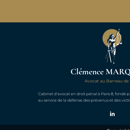
Maître Marquant est très professionnelle
et rassurante. Une assistance de haute 
exemplaire. Satisfaction sur t
Clémence MAR
Avocat au Barreau de 
Cabinet d’avocat en droit pénal à Paris 8, fondé
Yannick
au service de la défense des prévenus et des victi