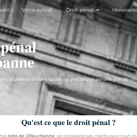
ueil
Votre avocat
Droit pénal
Honoraire
 pénal
banne
 la défense et dans toutes les procédures pénales près de Vil
Qu'est ce que le droit pénal ?
énal
près de Villeurbanne
, accompagne ses clients pour tout ce 