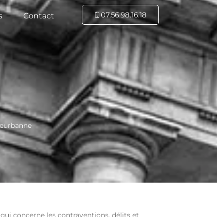
07.56.98.16.18
s
Contact
leurbanne
qui concerne les contraventions, délits et