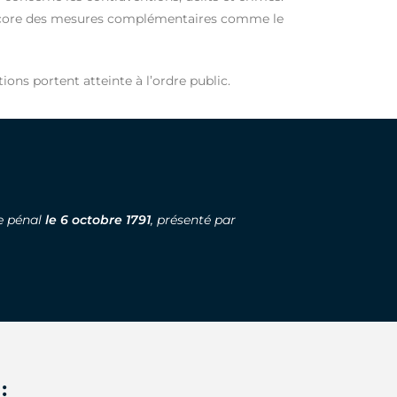
ou encore des mesures complémentaires comme le
ons portent atteinte à l’ordre public.
de pénal
le 6 octobre 1791
, présenté par
: