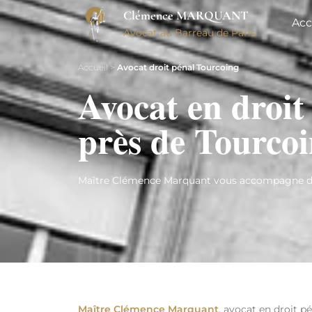
Clémence MARQUANT
Acc
Avocat au Barreau de Paris
Accueil
>
Avocat droit pénal Tourcoing
Avocat en droit
près de Tourco
Maître Clémence Marquant vous accompagne dans
Maître Clémence Marquant
, avocat en droit p