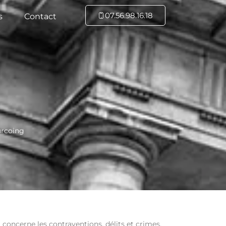
07.56.98.16.18
s
Contact
urcoing
 concerne les contraventions, délits et crimes.