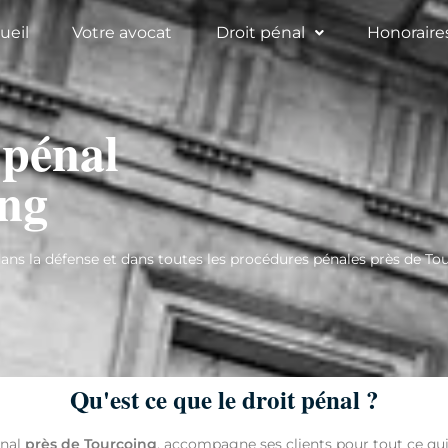
ueil
Votre avocat
Droit pénal
Honoraire
 pénal
ing
 la défense et dans toutes les procédures pénales près de To
Qu'est ce que le droit pénal ?
énal
près de Tourcoing
, accompagne ses clients pour tout ce qui