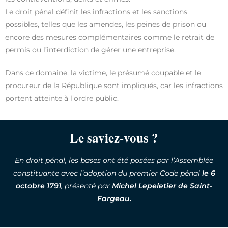
Le droit pénal définit les infractions et les sanctions
possibles, telles que les amendes, les peines de prison ou
encore des mesures complémentaires comme le retrait de
permis ou l’interdiction de gérer une entreprise.
Dans ce domaine, la victime, le présumé coupable et le
procureur de la République sont impliqués, car les infractions
portent atteinte à l’ordre public.
Le saviez-vous ?
En droit pénal, les bases ont été posées par l’Assemblée
constituante avec l’adoption du premier Code pénal
le 6
octobre 1791
, présenté par
Michel Lepeletier de Saint-
Fargeau.