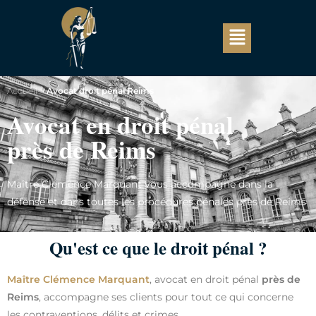
Accueil
>
Avocat droit pénal Reims
Avocat en droit pénal
près de Reims
Maître Clémence Marquant vous accompagne dans la
défense et dans toutes les procédures pénales près de Reims
Qu'est ce que le droit pénal ?
Maître Clémence Marquant
, avocat en droit pénal
près de
Reims
, accompagne ses clients pour tout ce qui concerne
les contraventions, délits et crimes.