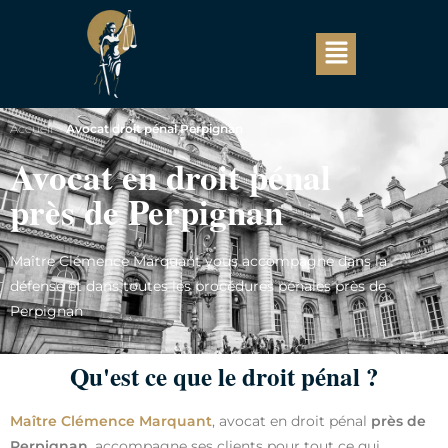
Accueil
>
Avocat droit pénal Perpignan
Avocat en droit pénal
près de Perpignan
Maître Clémence Marquant vous accompagne dans la
défense et dans toutes les procédures pénales près de
Perpignan
Qu'est ce que le droit pénal ?
Maître Clémence Marquant
, avocat en droit pénal
près de
Perpignan
, accompagne ses clients pour tout ce qui