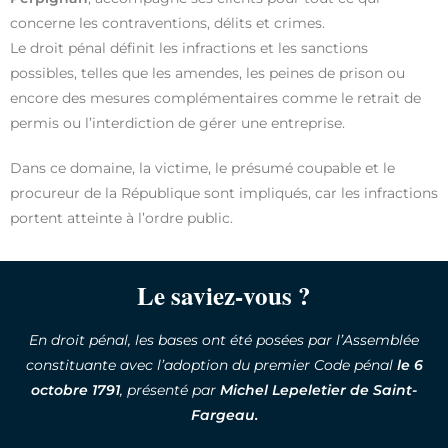
concerne les contraventions, délits et crimes.
Le droit pénal définit les infractions et les sanctions
possibles, telles que les amendes, les peines de prison ou
encore des mesures complémentaires comme le retrait de
permis ou l’interdiction de gérer une entreprise.
Dans ce domaine, la victime, le présumé coupable et le
procureur de la République sont impliqués, car les infractions
portent atteinte à l’ordre public.
Le saviez-vous ?
En droit pénal, les bases ont été posées par l’Assemblée
constituante avec l’adoption du premier Code pénal
le 6
octobre 1791
, présenté par
Michel Lepeletier de Saint-
Fargeau.