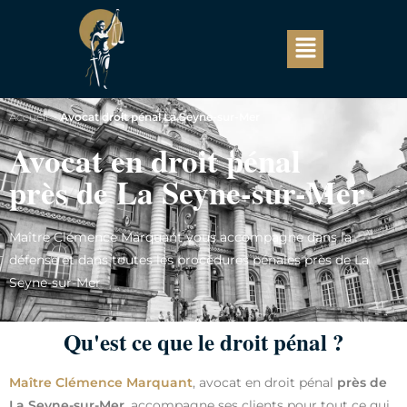
Accueil
>
Avocat droit pénal La Seyne-sur-Mer
Avocat en droit pénal
près de La Seyne-sur-Mer
Maître Clémence Marquant vous accompagne dans la
défense et dans toutes les procédures pénales près de La
Seyne-sur-Mer
Qu'est ce que le droit pénal ?
Maître Clémence Marquant
, avocat en droit pénal
près de
La Seyne-sur-Mer
, accompagne ses clients pour tout ce qui