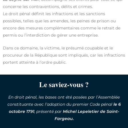
concerne les contraventions, délits et crimes.
Le droit pénal définit les infractions et les sanctions
possibles, telles que les amendes, les peines de prison ou
encore des mesures complémentaires comme le retrait de
permis ou l’interdiction de gérer une entreprise.
Dans ce domaine, la victime, le présumé coupable et le
procureur de la République sont impliqués, car les infractions
portent atteinte à l’ordre public.
Le saviez-vous ?
En droit pénal, les bases ont été posées par l’Assemblée
constituante avec l’adoption du premier Code pénal
le 6
octobre 1791
, présenté par
Michel Lepeletier de Saint-
Fargeau.