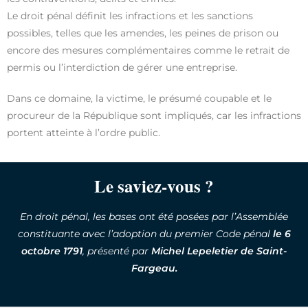
Le droit pénal définit les infractions et les sanctions
possibles, telles que les amendes, les peines de prison ou
encore des mesures complémentaires comme le retrait de
permis ou l’interdiction de gérer une entreprise.
Dans ce domaine, la victime, le présumé coupable et le
procureur de la République sont impliqués, car les infractions
portent atteinte à l’ordre public.
Le saviez-vous ?
En droit pénal, les bases ont été posées par l’Assemblée
constituante avec l’adoption du premier Code pénal
le 6
octobre 1791
, présenté par
Michel Lepeletier de Saint-
Fargeau.