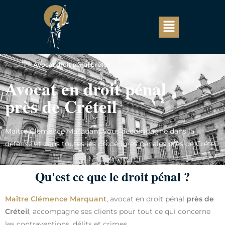
Accueil
>
Avocat droit pénal Créteil
Avocat en droit pénal
près de Créteil
Maître Clémence Marquant vous accompagne dans la
défense et dans toutes les procédures pénales près de Créteil
Qu'est ce que le droit pénal ?
Maître Clémence Marquant
, avocat en droit pénal
près de
Créteil
, accompagne ses clients pour tout ce qui concerne
les contraventions, délits et crimes.