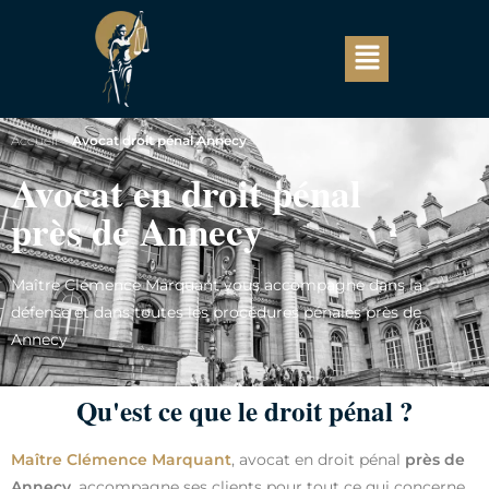
Accueil
>
Avocat droit pénal Annecy
Avocat en droit pénal
près de Annecy
Maître Clémence Marquant vous accompagne dans la
défense et dans toutes les procédures pénales près de
Annecy
Qu'est ce que le droit pénal ?
Maître Clémence Marquant
, avocat en droit pénal
près de
Annecy
, accompagne ses clients pour tout ce qui concerne