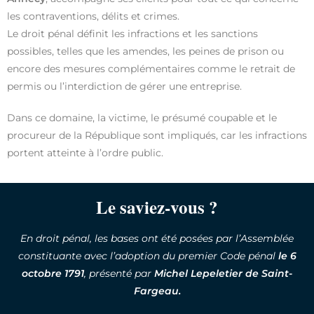
les contraventions, délits et crimes.
Le droit pénal définit les infractions et les sanctions
possibles, telles que les amendes, les peines de prison ou
encore des mesures complémentaires comme le retrait de
permis ou l’interdiction de gérer une entreprise.
Dans ce domaine, la victime, le présumé coupable et le
procureur de la République sont impliqués, car les infractions
portent atteinte à l’ordre public.
Le saviez-vous ?
En droit pénal, les bases ont été posées par l’Assemblée
constituante avec l’adoption du premier Code pénal
le 6
octobre 1791
, présenté par
Michel Lepeletier de Saint-
Fargeau.