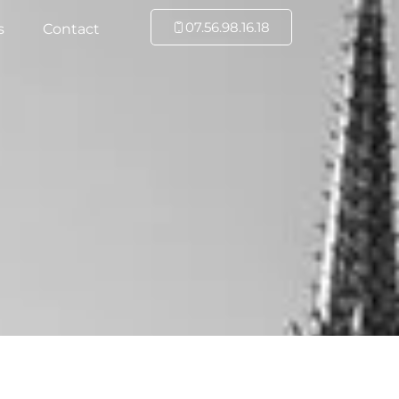
07.56.98.16.18
s
Contact