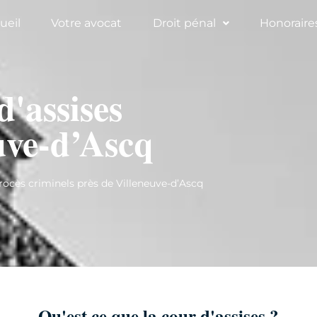
ueil
Votre avocat
Droit pénal
Honoraire
d'assises
uve-d’Ascq
ocès criminels près de Villeneuve-d’Ascq
Qu'est ce que la cour d'assises ?