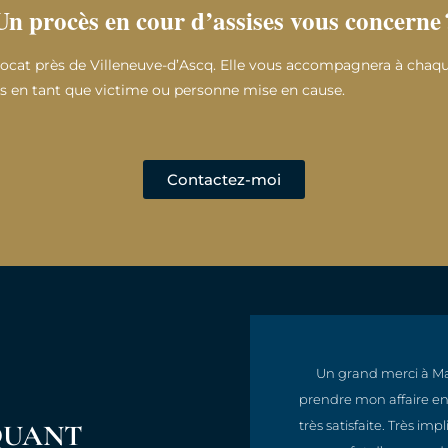
Un procès en cour d’assises vous concerne 
cat près de Villeneuve-d’Ascq. Elle vous accompagnera à chaqu
ts en tant que victime ou personne mise en cause.
Contactez-moi
, compréhensive, efficace
Un grand merci à Ma
qualité et une réactivité
prendre mon affaire en 
oute la ligne.
très satisfaite. Très i
QUANT