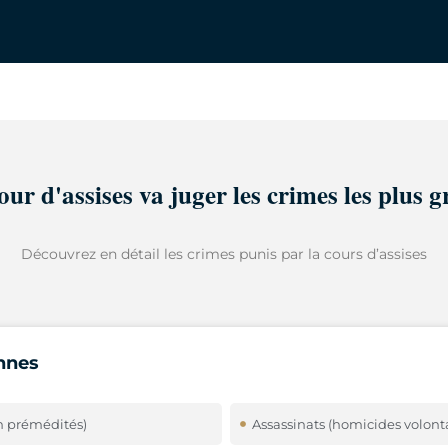
our d'assises va juger les crimes les plus g
Découvrez en détail les crimes punis par la cours d’assises
nnes
n prémédités)
Assassinats (homicides volont