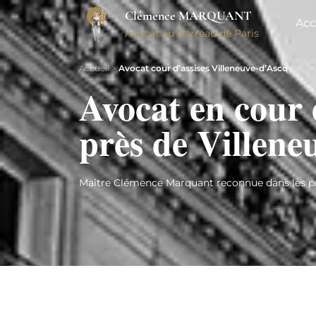
Clémence MARQUANT
Acc
Avocat au Barreau de Paris
Accueil
>
Avocat cour d’assises Villeneuve-d’Ascq
Avocat en cour 
près de Villene
Maître Clémence Marquant reconnue dans les pr