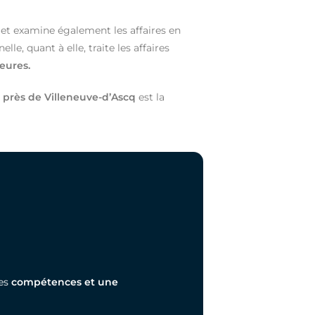
et examine également les affaires en
lle, quant à elle, traite les affaires
eures.
e
près de Villeneuve-d’Ascq
est la
des
compétences et une