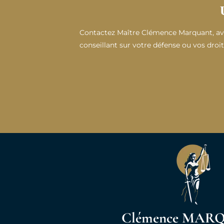
Contactez Maître Clémence Marquant, avo
conseillant sur votre défense ou vos droi
Maître Marquant est très professionnelle
et rassurante. Une assistance de haute 
exemplaire. Satisfaction sur t
Clémence MAR