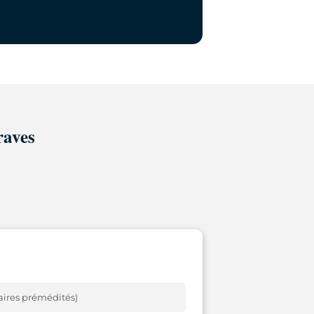
raves
aires prémédités)