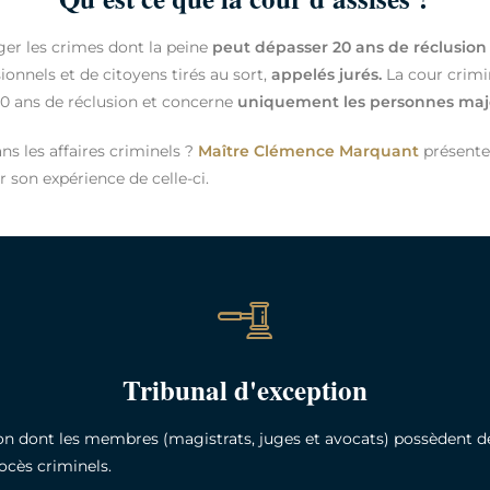
ger les crimes dont la peine
peut dépasser 20 ans de réclusion
ionnels et de citoyens tirés au sort,
appelés jurés.
La cour crimine
20 ans de réclusion et concerne
uniquement les personnes maj
s les affaires criminels ?
Maître Clémence Marquant
présent
r son expérience de celle-ci.
Tribunal d'exception
tion dont les membres (magistrats, juges et avocats) possèdent 
ocès criminels.