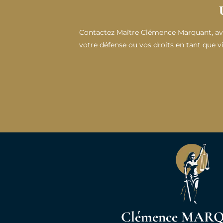
Contactez Maître Clémence Marquant, avo
votre défense ou vos droits en tant que 
Maître Marquant est très professionnelle
et rassurante. Une assistance de haute 
exemplaire. Satisfaction sur t
Clémence MAR