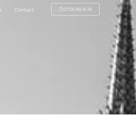
07.56.98.16.18
s
Contact