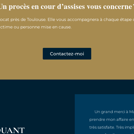
Un procès en cour d’assises vous concerne 
cat près de Toulouse. Elle vous accompagnera à chaque étape de
victime ou personne mise en cause.
Contactez-moi
, compréhensive, efficace
Un grand merci à Ma
qualité et une réactivité
prendre mon affaire en 
oute la ligne.
très satisfaite. Très i
QUANT