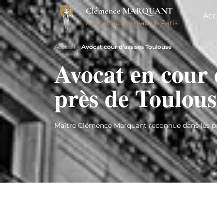
Clémence MARQUANT
Acc
Avocat au Barreau de Paris
Accueil
>
Avocat cour d’assises Toulouse
Avocat en cour 
près de Toulous
Maître Clémence Marquant reconnue dans les pr