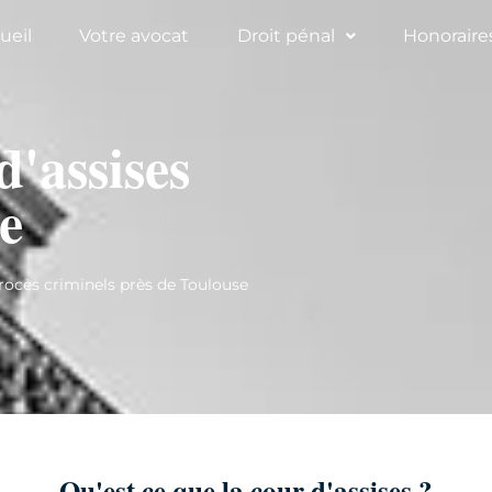
ueil
Votre avocat
Droit pénal
Honoraire
d'assises
e
ocès criminels près de Toulouse
Qu'est ce que la cour d'assises ?