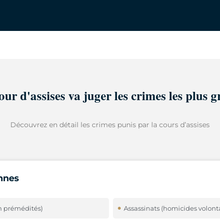
our d'assises va juger les crimes les plus g
Découvrez en détail les crimes punis par la cours d’assises
nnes
n prémédités)
Assassinats (homicides volont