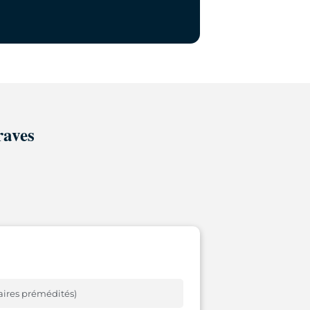
raves
aires prémédités)