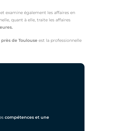
et examine également les affaires en
lle, quant à elle, traite les affaires
eures.
e
près de Toulouse
est la professionnelle
des
compétences et une