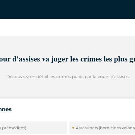
our d'assises va juger les crimes les plus g
Découvrez en détail les crimes punis par la cours d’assises
nnes
n prémédités)
Assassinats (homicides volont