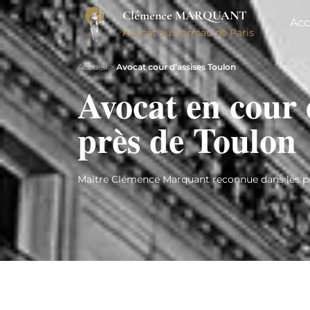
Clémence MARQUANT
Acc
Avocat au Barreau de Paris
Accueil
>
Avocat cour d’assises Toulon
Avocat en cour 
près de Toulon
Maître Clémence Marquant reconnue dans les pr