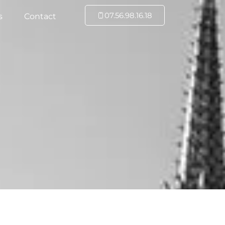
07.56.98.16.18
s
Contact