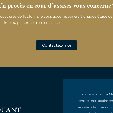
Un procès en cour d’assises vous concerne 
cat près de Toulon. Elle vous accompagnera à chaque étape de l
victime ou personne mise en cause.
Contactez-moi
, compréhensive, efficace
Un grand merci à Ma
qualité et une réactivité
prendre mon affaire en 
oute la ligne.
très satisfaite. Très i
QUANT