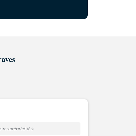
raves
aires prémédités)