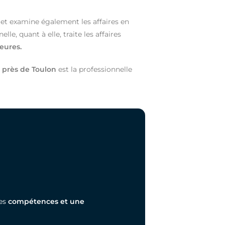
et examine également les affaires en
lle, quant à elle, traite les affaires
eures.
e
près de Toulon
est la professionnelle
des
compétences et une