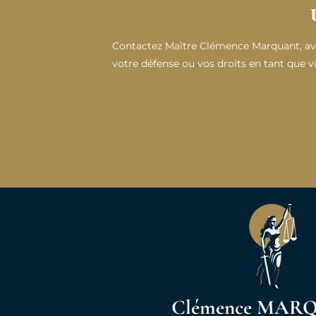
Contactez Maître Clémence Marquant, avo
votre défense ou vos droits en tant que 
Maître Marquant est très professionnelle
et rassurante. Une assistance de haute 
exemplaire. Satisfaction sur t
Clémence MAR