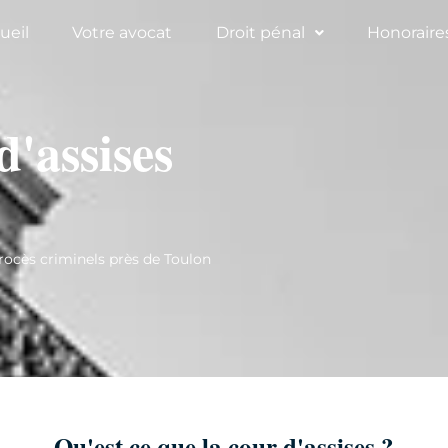
ueil
Votre avocat
Droit pénal
Honoraire
d'assises
ocès criminels près de Toulon
Qu'est ce que la cour d'assises ?