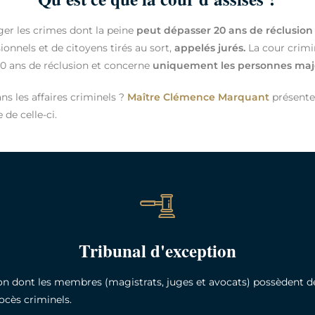
ger les crimes dont la peine
peut dépasser 20 ans de réclusion
ionnels et de citoyens tirés au sort,
appelés jurés.
La cour crimine
20 ans de réclusion et concerne
uniquement les personnes maj
s les affaires criminels ?
Maître Clémence Marquant
présent
 de celle-ci.
Tribunal d'exception
tion dont les membres (magistrats, juges et avocats) possèdent 
ocès criminels.