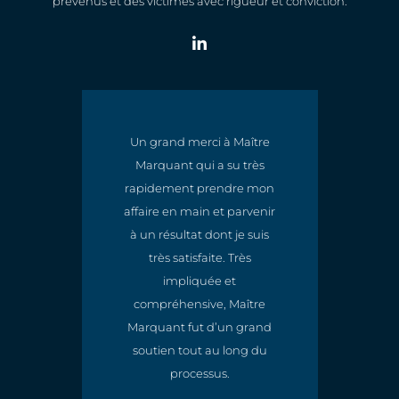
prévenus et des victimes avec rigueur et conviction.
Un grand merci à Maître
Marquant qui a su très
t
rapidement prendre mon
e
affaire en main et parvenir
à un résultat dont je suis
très satisfaite. Très
impliquée et
compréhensive, Maître
Marquant fut d’un grand
soutien tout au long du
processus.