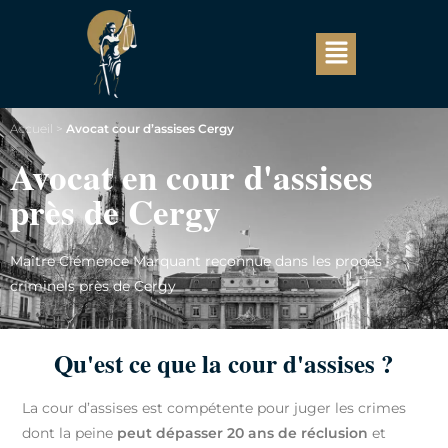
Accueil
>
Avocat cour d’assises Cergy
Avocat en cour d'assises
près de Cergy
Maître Clémence Marquant reconnue dans les procès
criminels près de Cergy
Qu'est ce que la cour d'assises ?
La cour d’assises est compétente pour juger les crimes
dont la peine
peut dépasser 20 ans de réclusion
et