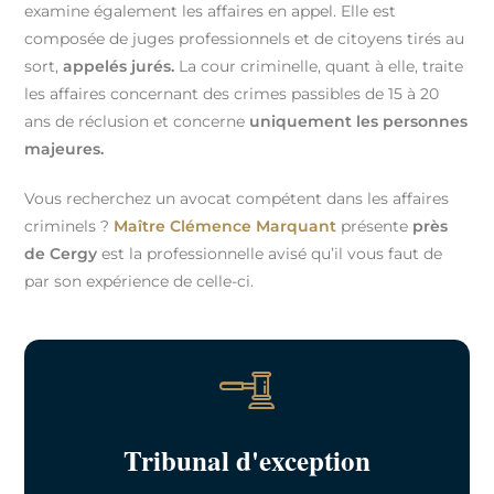
examine également les affaires en appel. Elle est
composée de juges professionnels et de citoyens tirés au
sort,
appelés jurés.
La cour criminelle, quant à elle, traite
les affaires concernant des crimes passibles de 15 à 20
ans de réclusion et concerne
uniquement les personnes
majeures.
Vous recherchez un avocat compétent dans les affaires
criminels ?
Maître Clémence Marquant
présente
près
de Cergy
est la professionnelle avisé qu’il vous faut de
par son expérience de celle-ci.
Tribunal d'exception