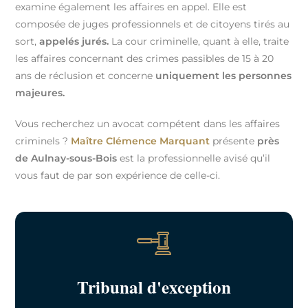
examine également les affaires en appel. Elle est
composée de juges professionnels et de citoyens tirés au
sort,
appelés jurés.
La cour criminelle, quant à elle, traite
les affaires concernant des crimes passibles de 15 à 20
ans de réclusion et concerne
uniquement les personnes
majeures.
Vous recherchez un avocat compétent dans les affaires
criminels ?
Maître Clémence Marquant
présente
près
de Aulnay-sous-Bois
est la professionnelle avisé qu’il
vous faut de par son expérience de celle-ci.
Tribunal d'exception